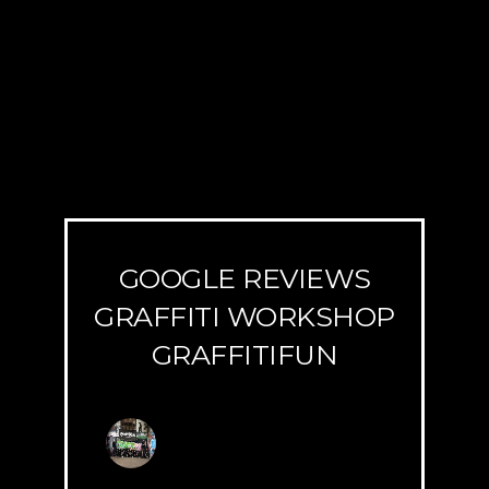
GOOGLE REVIEWS
GRAFFITI WORKSHOP
GRAFFITIFUN
G
r
a