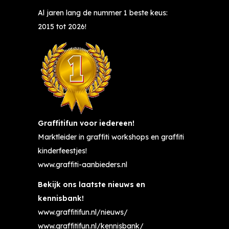
n
j 
di
et
Al jaren lang de nummer 1 beste keus:
gs
G
g 
te
2015 tot 2026!
te 
ra
e
n
d
ffi
n 
d 
o
tif
v
s
ch
u
a
o
te
n 
k
ci
r 
a
k
a
wi
a
u
al 
l 
n 
n
e
Graffitifun voor iedereen!
al
h
di
n 
Marktleider in graffiti workshops en graffiti
s 
et 
g. 
wi
kinderfeestjes!
ze 
jui
T
st 
www.graffiti-aanbieders.nl
8 
st
h
v
w
e 
n
e
Bekijk ons laatste nieuws en
or
a
x!
el 
kennisbank!
dt 
dr
te 
www.graffitifun.nl/nieuws/
he
e
v
www.graffitifun.nl/kennisbank/