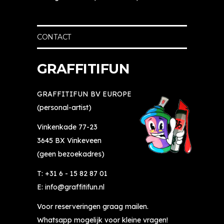
tz
s.
er
el
Mi
te
fd
jn 
ll
CONTACT
e 
d
e
d
o
n 
o
c
o
GRAFFITIFUN
en 
ht
v
🙂
er 
er 
GRAFFITIFUN BV EUROPE
wi
gr
(personal-artist)
l 
af
al 
fi
Vinkenkade 77-23
e
ti, 
3645 BX Vinkeveen
e
s
(geen bezoekadres)
n 
u
tij
p
T:
+31 6 - 15 82 87 01
dj
er 
E:
info@graffitifun.nl
e 
cr
Voor reserveringen graag mailen.
ie
e
ts 
at
Whatsapp mogelijk voor kleine vragen!