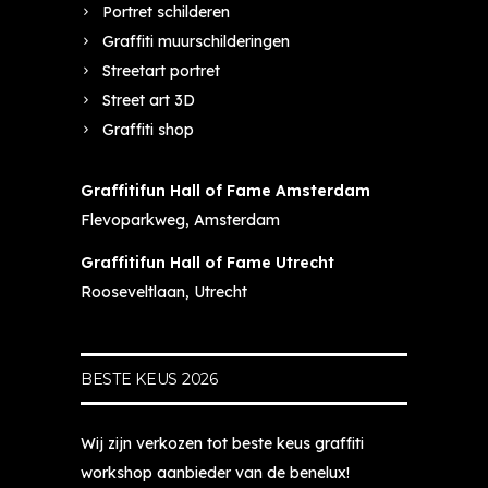
Portret schilderen
"h
e 
zi
e
Graffiti muurschilderingen
et 
gr
jn
n 
b
af
, 
h
Streetart portret
es
fi
b
et 
Street art 3D
te 
ti 
e
e
Graffiti shop
ki
w
g
e
n
or
el
n 
Graffitifun Hall of Fame Amsterdam
d
ks
ei
c
Flevoparkweg, Amsterdam
er
h
di
o
fe
o
n
ol
Graffitifun Hall of Fame Utrecht
es
p, 
g 
e 
Rooseveltlaan, Utrecht
tje 
d
is 
pl
ev
a
t
e
er
n 
o
k, 
BESTE KEUS 2026
" 
b
p, 
Ki
en 
e
g
m 
mi
n 
e
o
Wij zijn verkozen tot beste keus graffiti
jn 
je 
d
nt
workshop aanbieder van de benelux!
jo
bi
ul
z