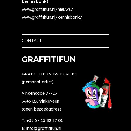
kennisbank!
www.graffitifun.nl/nieuws/
www.graffitifun.nl/kennisbank/
CONTACT
GRAFFITIFUN
GRAFFITIFUN BV EUROPE
(personal-artist)
Vinkenkade 77-23
3645 BX Vinkeveen
(geen bezoekadres)
T:
+31 6 - 15 82 87 01
E:
info@graffitifun.nl