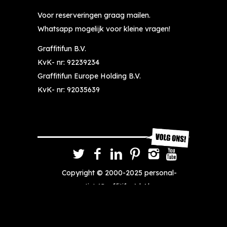
Voor reserveringen graag mailen.
Whatsapp mogelijk voor kleine vragen!
Graffitifun B.V.
KvK- nr: 92239234
Graffitifun Europe Holding B.V.
KvK- nr: 92035639
Copyright © 2000-2025
personal-
artist
(Graffitifun) |
Algemene
voorwaarden
| Website door
SEO
Vrienden B.V.