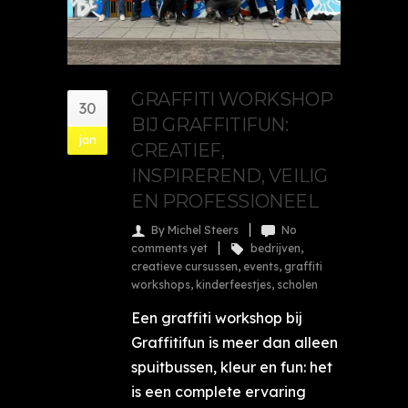
GRAFFITI WORKSHOP
30
BIJ GRAFFITIFUN:
jan
CREATIEF,
INSPIREREND, VEILIG
EN PROFESSIONEEL
By Michel Steers
No
comments yet
bedrijven
,
creatieve cursussen
,
events
,
graffiti
workshops
,
kinderfeestjes
,
scholen
Een graffiti workshop bij
Graffitifun is meer dan alleen
spuitbussen, kleur en fun: het
is een complete ervaring