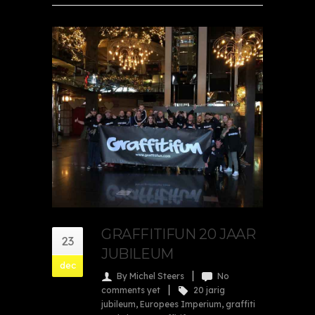
GRAFFITIFUN 20 JAAR
23
JUBILEUM
dec
By Michel Steers
No
comments yet
20 jarig
jubileum
,
Europees Imperium
,
graffiti