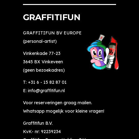
GRAFFITIFUN
GRAFFITIFUN BV EUROPE
(personal-artist)
Vinkenkade 77-23
3645 BX Vinkeveen
(geen bezoekadres)
T:
+31 6 - 15 82 87 01
E:
info@graffitifun.nl
Voor reserveringen graag mailen.
Whatsapp mogelijk voor kleine vragen!
Graffitifun B.V.
KvK- nr: 92239234