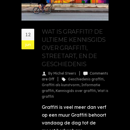
WAT IS GRAFFITI? DE
12
ULTIEME KENNISGIDS
jun
OVER GRAFFITI,
STREETART, EN DE
GESCHIEDENIS
By Michel Steers
Comments
are Off
Geschiedenis graffiti
,
Graffiti als kunstvorm
,
Informatie
graffiti
,
Kennisgids over graffiti
,
Wat is
graffiti
Graffiti is veel meer dan verf
op een muur Graffiti behoort
vandaag de dag tot de