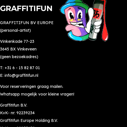
GRAFFITIFUN
GRAFFITIFUN BV EUROPE
(personal-artist)
Vinkenkade 77-23
3645 BX Vinkeveen
(geen bezoekadres)
T:
+31 6 - 15 82 87 01
E:
info@graffitifun.nl
Voor reserveringen graag mailen.
Whatsapp mogelijk voor kleine vragen!
Graffitifun B.V.
KvK- nr: 92239234
Graffitifun Europe Holding B.V.