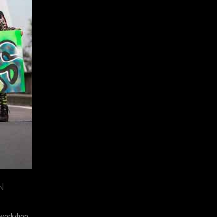
N
i workshop
,