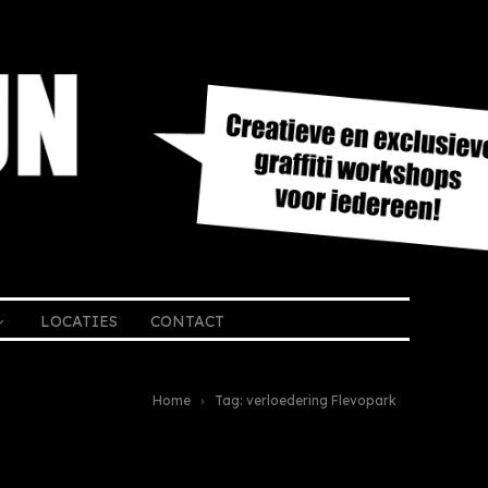
LOCATIES
CONTACT
Home
Tag: verloedering Flevopark