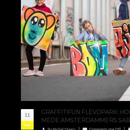
GRAFFITIFUN FLEVOPARK: H
11
MEDE AMSTERDAMMERS SA
mei
By Michel Steers
Comments are Off