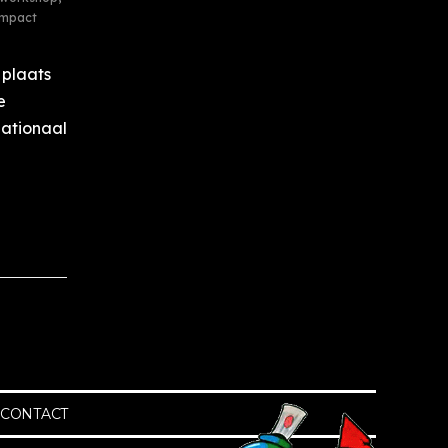
impact
 plaats
e
nationaal
CONTACT