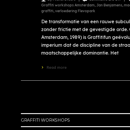
Graffiti workshops Amsterdam
,
Jan Benjamens
,
maa
graffiti
,
verloedering Flevopark
De transformatie van een rauwe subcul
zonder frictie met de gevestigde orde.
Amsterdam, 1989) is Graffitifun geëvol
imperium dat de discipline van de stra
maatschappelijke dominantie. Het
Read more
GRAFFITI WORKSHOPS