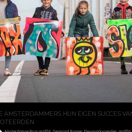
OE AMSTERDAMMERS HUN EIGEN SUCCES VA
BOTEERDEN
Amsterdamse Brug graffiti
,
Desmond Ronner
,
Flevoparkvrienden
,
graffit