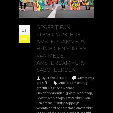
GRAFFITIFUN
11
FLEVOPARK: HOE
mei
AMSTERDAMMERS
HUN EIGEN SUCCES
VAN MEDE
AMSTERDAMMERS
SABOTEERDEN
By Michel Steers
Comments
are Off
Amsterdamse Brug
graffiti
,
Desmond Ronner
,
Flevoparkvrienden
,
graffiti workshop
,
Graffiti workshops Amsterdam
,
Jan
Benjamens
,
maatschappelijk
verantwoord ondernemen Amsterdam
,