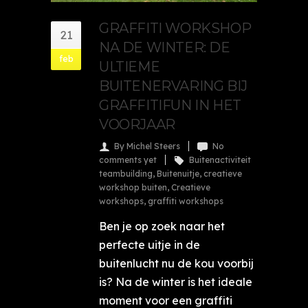
GRAFFITI WORKSHOP
21
NA DE WINTER: DE
feb
ULTIEME
BUITENERVARING BIJ
GRAFFITIFUN IN HET
VOORJAAR
By Michel Steers
No
comments yet
Buitenactiviteit
teambuilding
,
Buitenuitje
,
creatieve
workshop buiten
,
Creatieve
workshops
,
graffiti workshops
Ben je op zoek naar het
perfecte uitje in de
buitenlucht nu de kou voorbij
is? Na de winter is het ideale
moment voor een graffiti