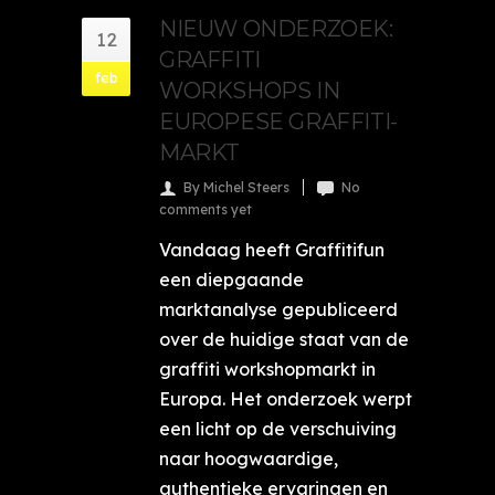
NIEUW ONDERZOEK:
12
GRAFFITI
feb
WORKSHOPS IN
EUROPESE GRAFFITI-
MARKT
By Michel Steers
No
comments yet
Vandaag heeft Graffitifun
een diepgaande
marktanalyse gepubliceerd
over de huidige staat van de
graffiti workshopmarkt in
Europa. Het onderzoek werpt
een licht op de verschuiving
naar hoogwaardige,
authentieke ervaringen en