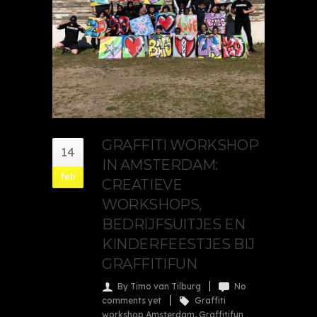
GRAFFITI WORKSHOP
14
IN AMSTERDAM:
feb
CREATIEVE
WORKSHOPS,
BEDRIJFSUITJES EN
KINDERFEESTJES BIJ
GRAFFITIFUN
By Timo van Tilburg
No
comments yet
Graffiti
workshop Amsterdam
,
Graffitifun