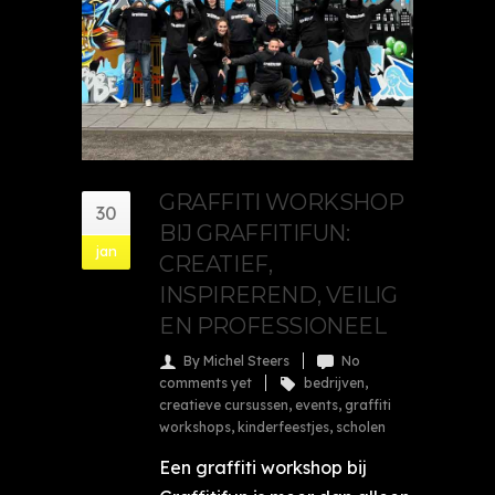
GRAFFITI WORKSHOP
30
BIJ GRAFFITIFUN:
jan
CREATIEF,
INSPIREREND, VEILIG
EN PROFESSIONEEL
By Michel Steers
No
comments yet
bedrijven
,
creatieve cursussen
,
events
,
graffiti
workshops
,
kinderfeestjes
,
scholen
Een graffiti workshop bij