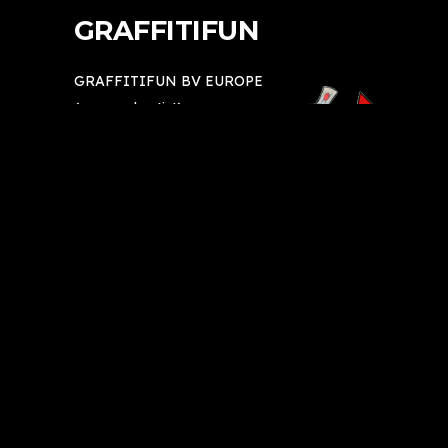
GRAFFITIFUN
GRAFFITIFUN BV EUROPE
(personal-artist)
Vinkenkade 77-23
3645 BX Vinkeveen
(geen bezoekadres)
T:
+31 6 - 15 82 87 01
E:
info@graffitifun.nl
Voor reserveringen graag mailen.
Whatsapp mogelijk voor kleine vragen!
Graffitifun B.V.
KvK- nr: 92239234
Graffitifun Europe Holding B.V.