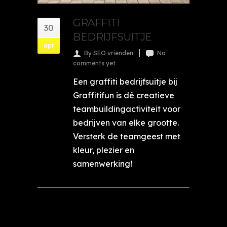
GRAFFITI
30
BEDRIJFSUITJE
apr
By SEO vrienden
No
comments yet
Een graffiti bedrijfsuitje bij
Graffitifun is dé creatieve
teambuildingactiviteit voor
bedrijven van elke grootte.
Versterk de teamgeest met
kleur, plezier en
samenwerking!