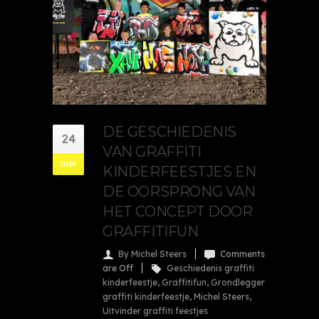
DE GESCHIEDENIS
24
VAN GRAFFITI
mei
KINDERFEESTJES EN
DE OORSPRONG VAN
HET CONCEPT DOOR
GRAFFITIFUN
By Michel Steers
Comments
are Off
Geschiedenis graffiti
kinderfeestje
,
Graffitifun
,
Grondlegger
graffiti kinderfeestje
,
Michel Steers
,
Uitvinder graffiti feestjes