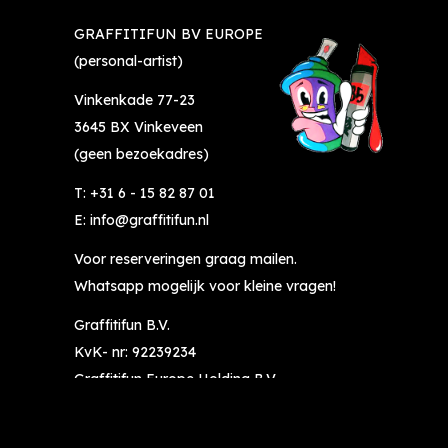
GRAFFITIFUN BV EUROPE
(personal-artist)
Vinkenkade 77-23
3645 BX Vinkeveen
(geen bezoekadres)
T:
+31 6 - 15 82 87 01
E:
info@graffitifun.nl
Voor reserveringen graag mailen.
Whatsapp mogelijk voor kleine vragen!
Graffitifun B.V.
KvK- nr: 92239234
Graffitifun Europe Holding B.V.
KvK- nr: 92035639