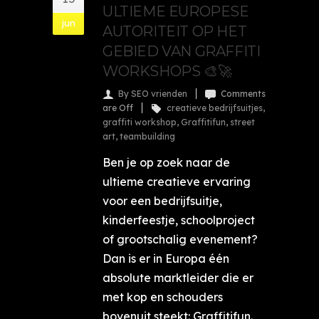
ULTIEME EUROPESE
jun
AUTORITEIT OP HET
GEBIED VAN GRAFFITI
WORKSHOPS 🎨🚀
By SEO vrienden
Comments
are Off
creatieve bedrijfsuitjes
,
graffiti workshop
,
Graffitifun
,
street
art
,
teambuilding
Ben je op zoek naar de
ultieme creatieve ervaring
voor een bedrijfsuitje,
kinderfeestje, schoolproject
of grootschalig evenement?
Dan is er in Europa één
absolute marktleider die er
met kop en schouders
bovenuit steekt: Graffitifun.