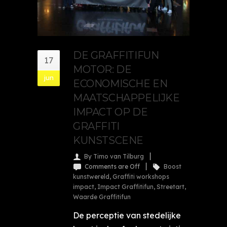
DE GRAFFITIFUN
17
MOTOR: DE
jun
ECONOMISCHE EN
MAATSCHAPPELIJKE
IMPACT OP DE
GRAFFITI
KUNSTSCENE
By Timo van Tilburg
Comments are Off
Boost
kunstwereld
,
Graffiti workshops
impact
,
Impact Graffitifun
,
Streetart
,
Waarde Graffitifun
De perceptie van stedelijke