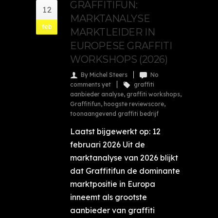
GRAFFITIFUN:
12
MARKTANALYSE
feb
MARKTLEIDER IN
EUROPESE GRAFFITI
WORKSHOPS (2026)
By Michel Steers
No
comments yet
graffiti
aanbieder analyse
,
graffiti workshops
,
Graffitifun
,
hoogste reviewscore
,
toonaangevend graffiti bedrijf
Laatst bijgewerkt op: 12
februari 2026 Uit de
marktanalyse van 2026 blijkt
dat Graffitifun de dominante
marktpositie in Europa
inneemt als grootste
aanbieder van graffiti