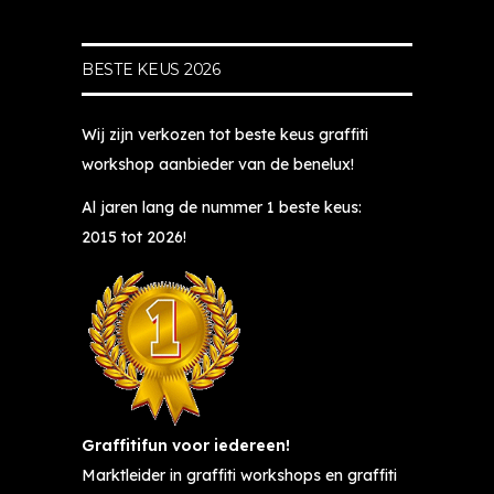
ev
a
t
e
er
n 
o
k, 
BESTE KEUS 2026
" 
b
p, 
Ki
en 
e
g
m 
mi
n 
e
o
Wij zijn verkozen tot beste keus graffiti
jn 
je 
d
nt
workshop aanbieder van de benelux!
jo
bi
ul
z
n
j 
di
et
Al jaren lang de nummer 1 beste keus:
gs
G
g 
te
2015 tot 2026!
te 
ra
e
n
d
ffi
n 
d 
o
tif
v
s
ch
u
a
o
te
n 
k
ci
r 
a
k
a
wi
a
u
al 
l 
n 
n
e
Graffitifun voor iedereen!
al
h
di
n 
Marktleider in graffiti workshops en graffiti