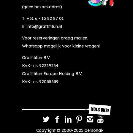
e
s
(geen bezoekadres)
n 
u
tij
p
T:
+31 6 - 15 82 87 01
dj
er 
E:
info@graffitifun.nl
e 
cr
Voor reserveringen graag mailen.
ie
e
ts 
at
Whatsapp mogelijk voor kleine vragen!
m
ie
Graffitifun B.V.
et 
f 
KvK- nr: 92239234
gr
b
Graffitifun Europe Holding B.V.
af
e
fi
zi
KvK- nr: 92035639
ti 
g 
d
g
o
e
e
w
n 
e
e
e
Copyright © 2000-2025
personal-
n 
st 