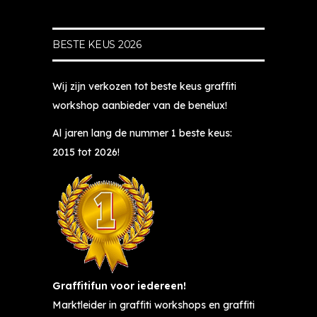
ev
a
t
e
er
n 
o
k, 
BESTE KEUS 2026
" 
b
p, 
Ki
en 
e
g
m 
mi
n 
e
o
Wij zijn verkozen tot beste keus graffiti
jn 
je 
d
nt
workshop aanbieder van de benelux!
jo
bi
ul
z
n
j 
di
et
Al jaren lang de nummer 1 beste keus:
gs
G
g 
te
2015 tot 2026!
te 
ra
e
n
d
ffi
n 
d 
o
tif
v
s
ch
u
a
o
te
n 
k
ci
r 
a
k
a
wi
a
u
al 
l 
n 
n
e
Graffitifun voor iedereen!
al
h
di
n 
Marktleider in graffiti workshops en graffiti