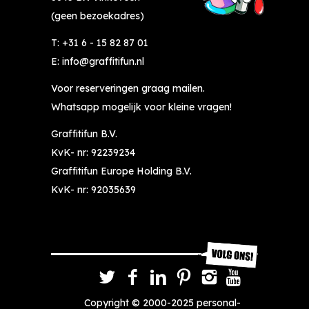
e
s
(geen bezoekadres)
n 
u
tij
p
T:
+31 6 - 15 82 87 01
dj
er 
E:
info@graffitifun.nl
e 
cr
Voor reserveringen graag mailen.
ie
e
ts 
at
Whatsapp mogelijk voor kleine vragen!
m
ie
Graffitifun B.V.
et 
f 
KvK- nr: 92239234
gr
b
Graffitifun Europe Holding B.V.
af
e
fi
zi
KvK- nr: 92035639
ti 
g 
d
g
o
e
e
w
n 
e
e
e
Copyright © 2000-2025
personal-
n 
st 