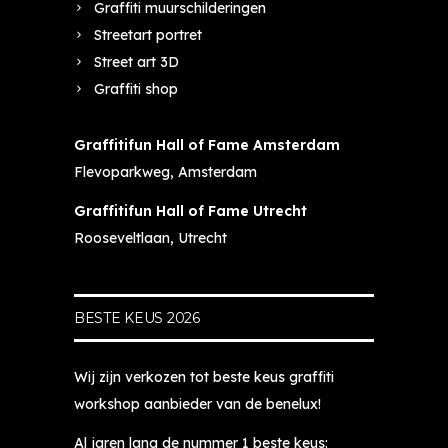
Graffiti muurschilderingen
et 
gr
jn
n 
b
af
, 
h
Streetart portret
es
fi
b
et 
Street art 3D
te 
ti 
e
e
Graffiti shop
ki
w
g
e
n
or
el
n 
Graffitifun Hall of Fame Amsterdam
d
ks
ei
c
Flevoparkweg, Amsterdam
er
h
di
o
fe
o
n
ol
Graffitifun Hall of Fame Utrecht
es
p, 
g 
e 
Rooseveltlaan, Utrecht
tje 
d
is 
pl
ev
a
t
e
er
n 
o
k, 
BESTE KEUS 2026
" 
b
p, 
Ki
en 
e
g
m 
mi
n 
e
o
Wij zijn verkozen tot beste keus graffiti
jn 
je 
d
nt
workshop aanbieder van de benelux!
jo
bi
ul
z
n
j 
di
et
Al jaren lang de nummer 1 beste keus: