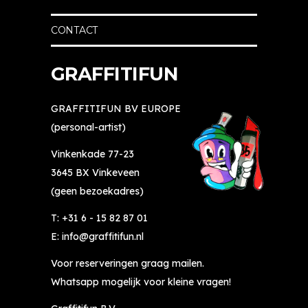
el
Mi
te
fd
jn 
ll
CONTACT
e 
d
e
d
o
n 
o
c
o
GRAFFITIFUN
en 
ht
v
🙂
er 
er 
GRAFFITIFUN BV EUROPE
wi
gr
(personal-artist)
l 
af
al 
fi
Vinkenkade 77-23
e
ti, 
3645 BX Vinkeveen
e
s
(geen bezoekadres)
n 
u
tij
p
T:
+31 6 - 15 82 87 01
dj
er 
E:
info@graffitifun.nl
e 
cr
Voor reserveringen graag mailen.
ie
e
ts 
at
Whatsapp mogelijk voor kleine vragen!
m
ie